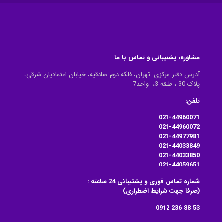
مشاوره، پشتیبانی و تماس با ما
آدرس دفتر مرکزی: تهران، فلکه دوم صادقیه، خیابان اعتمادیان شرقی،
پلاک 30 ، طبقه 3، واحد7
تلفن:
021-44960071
021-44960072
021-44977981
021-44033849
021-44033850
021-44059651
شماره تماس فوری و پشتیبانی 24 ساعته :
(صرفا جهت شرایط اضطراری)
53 88 236 0912