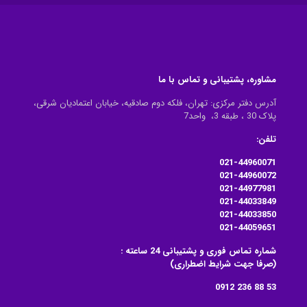
مشاوره، پشتیبانی و تماس با ما
آدرس دفتر مرکزی: تهران، فلکه دوم صادقیه، خیابان اعتمادیان شرقی،
پلاک 30 ، طبقه 3، واحد7
تلفن:
021-44960071
021-44960072
021-44977981
021-44033849
021-44033850
021-44059651
شماره تماس فوری و پشتیبانی 24 ساعته :
(صرفا جهت شرایط اضطراری)
53 88 236 0912