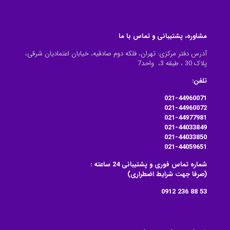
مشاوره، پشتیبانی و تماس با ما
آدرس دفتر مرکزی: تهران، فلکه دوم صادقیه، خیابان اعتمادیان شرقی،
پلاک 30 ، طبقه 3، واحد7
تلفن:
021-44960071
021-44960072
021-44977981
021-44033849
021-44033850
021-44059651
شماره تماس فوری و پشتیبانی 24 ساعته :
(صرفا جهت شرایط اضطراری)
53 88 236 0912