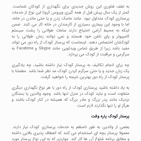
به لطف فناوری این روش جدیدی برای نگهداری از کودکان شماست.
کمتر از یک سال پیش قبل از همه گیری ویروس کرونا این نوع از خدمات
پرستاری کودک متداول نبود. مانند ماسک زدن و یا حتی ماندن در خانه،
اما با وجود این بیماری بسیاری از کارمندان در خانه کار می کنند. ضمن
اینکه به محیط آرامی احتیاج دارند ساعات طولانی را پشت سیستم
کامپیوتر و پای تلفن خود هستند و نمی توانند زمان طولانی را به
کودکشان اختصاص دهند. اینجاست که پرستار کودک از راه دور می تواند
مفید باشد زیرا از طریق تماس ویدئویی مانند Skype و Facetime به
سرگرمی و مراقبت از کودک می پردازد.
چه برای انجام تکالیف به پرستار کودک نیاز داشته باشید، چه یادگیری
یک زبان جدید و یا حتی سرگرم کردن کودک مد نظر شما باشد. مطمئنا با
پرستار کودک از راه دور بهترین نتیجه را خواهید گرفت.
به یاد داشته باشید پرستاری کودک از راه دور با هر نوع نگهداری دیگری
متفاوت است و نباید کودک در منزل تنها باشد. وجود والدین یا بستگان
نزدیک مانند پدر بزرگ و مادر بزرگ که همیشه در کنار کودک باشند و
هرگز او را تنها نگذارند لازم است.
پرستار کودک پاره وقت
بعضی از والدین به طور نامنظم به خدمات پرستاری کودک نیاز دارند.
معمولا پرستار بچه ای استخدام می کنند که انعطاف پذیری بالایی داشته
و مطابق برنامه شلوغ آن ها کار کند. مواردی که به این نوع پرستار مورد